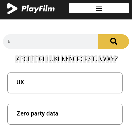
A
B
C
D
E
F
G
H
I
J
K
L
M
N
Ñ
O
P
Q
R
S
T
U
V
W
X
Y
Z
UX
Zero party data