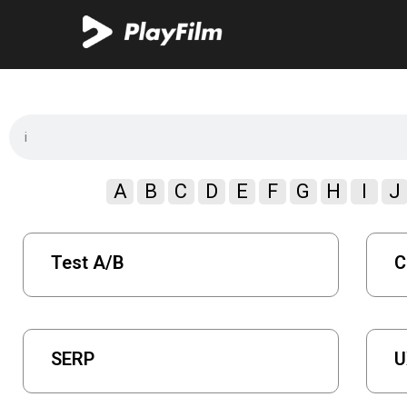
A
B
C
D
E
F
G
H
I
J
Test A/B
C
SERP
U