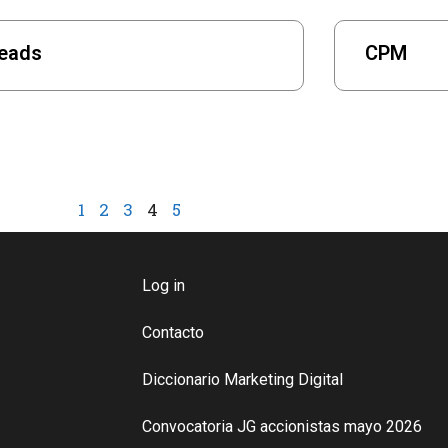
eads
CPM
1
2
3
4
5
Log in
Contacto
Diccionario Marketing Digital
Convocatoria JG accionistas mayo 2026