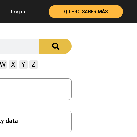
Log in
QUIERO SABER MÁS
W
X
Y
Z
ty data