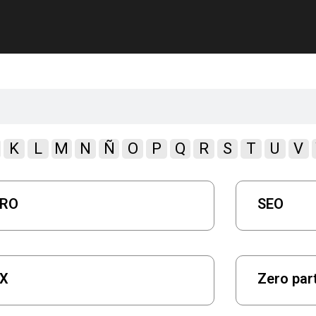
K
L
M
N
Ñ
O
P
Q
R
S
T
U
V
RO
SEO
X
Zero par