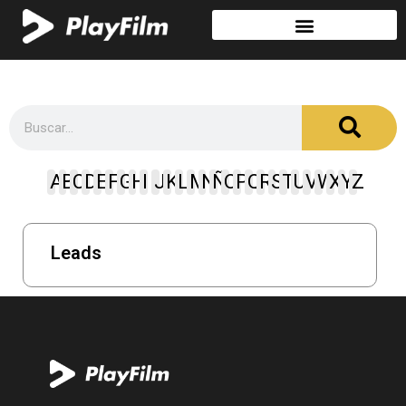
A
B
C
D
E
F
G
H
I
J
K
L
M
N
Ñ
O
P
Q
R
S
T
U
V
W
X
Y
Z
Leads