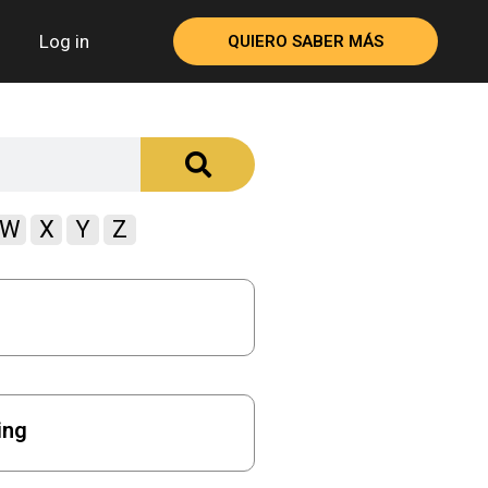
Log in
QUIERO SABER MÁS
W
X
Y
Z
ing