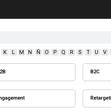
K
L
M
N
Ñ
O
P
Q
R
S
T
U
V
2B
B2C
ngagement
Retarget