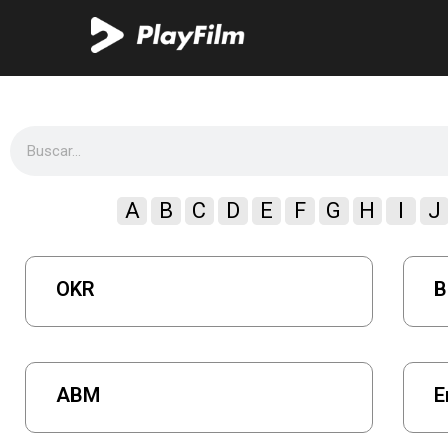
A
B
C
D
E
F
G
H
I
J
OKR
B
ABM
E