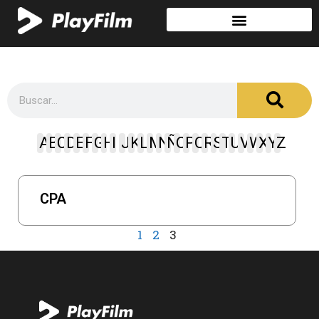
A
B
C
D
E
F
G
H
I
J
K
L
M
N
Ñ
O
P
Q
R
S
T
U
V
W
X
Y
Z
CPA
1
2
3