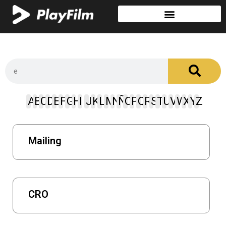
A
B
C
D
E
F
G
H
I
J
K
L
M
N
Ñ
O
P
Q
R
S
T
U
V
W
X
Y
Z
Mailing
CRO