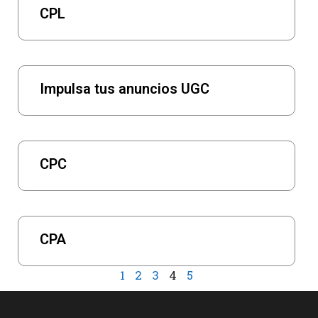
CPL
Impulsa tus anuncios UGC
CPC
CPA
1
2
3
4
5