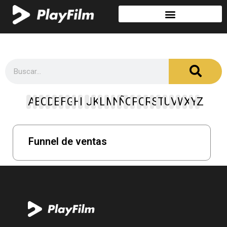
A
B
C
D
E
F
G
H
I
J
K
L
M
N
Ñ
O
P
Q
R
S
T
U
V
W
X
Y
Z
Funnel de ventas